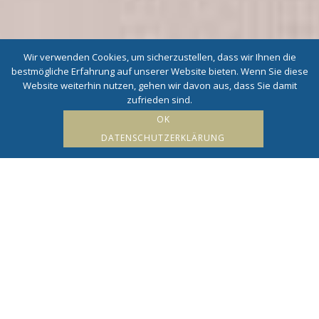
Wir verwenden Cookies, um sicherzustellen, dass wir Ihnen die
bestmögliche Erfahrung auf unserer Website bieten. Wenn Sie diese
Website weiterhin nutzen, gehen wir davon aus, dass Sie damit
zufrieden sind.
OK
DATENSCHUTZERKLÄRUNG
Pool für maximale
Entspannung
HOME
/
AKTIVITÄTEN
/
POOL FÜR MAXIMALE ENTSPANNUNG