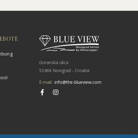
GEBOTE
gebung
Goranska ulica
52466 Novigrad - Croatia
Pool
E-mail:
info@the-blueview.com