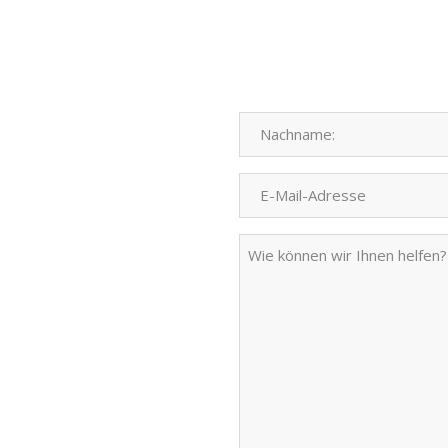
Nachname
(Required)
Nachname
Email
address
(Required)
Ihre
Nachricht
(Required)