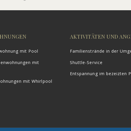
a
i
l
-
A
d
r
OHNUNGEN
AKTIVITÄTEN UND AN
e
s
s
nwohnung mit Pool
Familienstrände in der Um
e
*
ienwohnungen mit
Shuttle-Service
Entspannung im bezeizten 
wohnungen mit Whirlpool