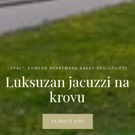
„OPAL”: KOMFOR APARTMANA KAKAV ZASLUŽUJETE
INTIMAN BALKON U „SMARAGD“ APARTMANU
Luksuzan jacuzzi na
krovu
Fantastičan pogled
na more
SAZNAJTE VIŠE