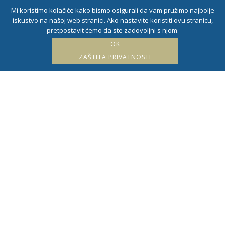
Mi koristimo kolačiće kako bismo osigurali da vam pružimo najbolje
iskustvo na našoj web stranici. Ako nastavite koristiti ovu stranicu,
pretpostavit ćemo da ste zadovoljni s njom.
OK
ZAŠTITA PRIVATNOSTI
ODABERITE PRESTIŽNE APARTMANE
U NOVIGRADU, ISTRA
Tražite najbolji
smještaj za obiteljski
odmor?
Provedite odmor u jednom od 8 novih,